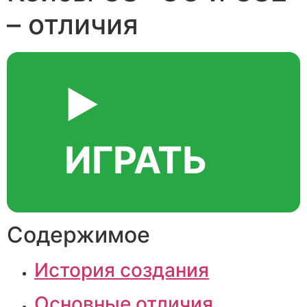
– отличия
▶️
ИГРАТЬ
Содержимое
История создания
Основные отличия