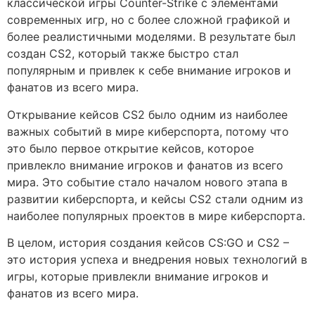
классической игры Counter-Strike с элементами
современных игр, но с более сложной графикой и
более реалистичными моделями. В результате был
создан CS2, который также быстро стал
популярным и привлек к себе внимание игроков и
фанатов из всего мира.
Открывание кейсов CS2 было одним из наиболее
важных событий в мире киберспорта, потому что
это было первое открытие кейсов, которое
привлекло внимание игроков и фанатов из всего
мира. Это событие стало началом нового этапа в
развитии киберспорта, и кейсы CS2 стали одним из
наиболее популярных проектов в мире киберспорта.
В целом, история создания кейсов CS:GO и CS2 –
это история успеха и внедрения новых технологий в
игры, которые привлекли внимание игроков и
фанатов из всего мира.