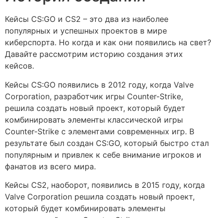
Кейсы CS:GO и CS2 – это два из наиболее
популярных и успешных проектов в мире
киберспорта. Но когда и как они появились на свет?
Давайте рассмотрим историю создания этих
кейсов.
Кейсы CS:GO появились в 2012 году, когда Valve
Corporation, разработчик игры Counter-Strike,
решила создать новый проект, который будет
комбинировать элементы классической игры
Counter-Strike с элементами современных игр. В
результате был создан CS:GO, который быстро стал
популярным и привлек к себе внимание игроков и
фанатов из всего мира.
Кейсы CS2, наоборот, появились в 2015 году, когда
Valve Corporation решила создать новый проект,
который будет комбинировать элементы