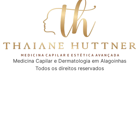
Medicina Capilar e Dermatologia em Alagoinhas
Todos os direitos reservados