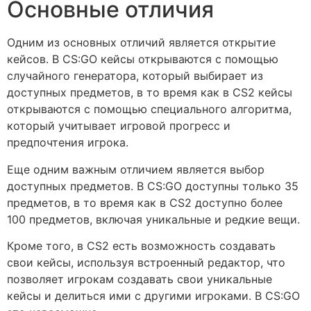
Основные отличия
Одним из основных отличий является открытие
кейсов. В CS:GO кейсы открываются с помощью
случайного генератора, который выбирает из
доступных предметов, в то время как в CS2 кейсы
открываются с помощью специального алгоритма,
который учитывает игровой прогресс и
предпочтения игрока.
Еще одним важным отличием является выбор
доступных предметов. В CS:GO доступны только 35
предметов, в то время как в CS2 доступно более
100 предметов, включая уникальные и редкие вещи.
Кроме того, в CS2 есть возможность создавать
свои кейсы, используя встроенный редактор, что
позволяет игрокам создавать свои уникальные
кейсы и делиться ими с другими игроками. В CS:GO