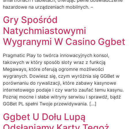
smartfonach i tabletach, oferując pełne doświadczenie
hazardowe na urządzeniach mobilnych. –
Gry Spośród
Natychmiastowymi
Wygranymi W Casino Ggbet
Pragmatic Play to twórca innowacyjnych konsol,
takowych w który sposób sloty wraz z funkcją
Megaways, które oferują ogromne możliwości
wygranych. Dowiesz się, czym wyróżnia się GGBet w
porównaniu do rywalizacji, które zabawy kasynowe
internetowego podaje i czy warto zaufać temu kasynu.
Poznaj mocne i słabe witryny serwisu i sprawdź, bądź
GGBet PL spełni Twoje przewidywania. […]
Ggbet U Dołu Lupą
Odsłaniamy Karty Tegoż