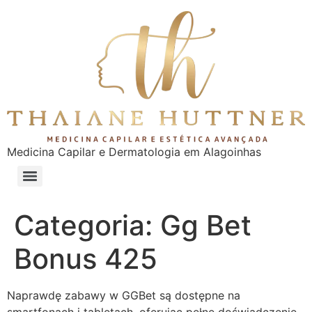
Medicina Capilar e Dermatologia em Alagoinhas
Categoria:
Gg Bet
Bonus 425
Naprawdę zabawy w GGBet są dostępne na