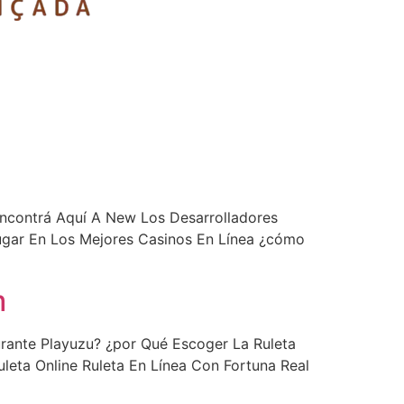
Encontrá Aquí A New Los Desarrolladores
ugar En Los Mejores Casinos En Línea ¿cómo
m
urante Playuzu? ¿por Qué Escoger La Ruleta
leta Online Ruleta En Línea Con Fortuna Real