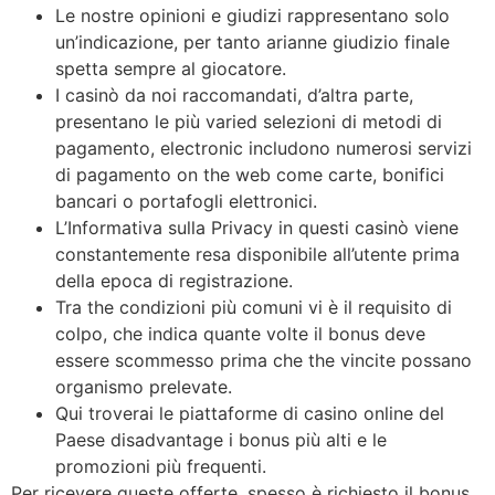
Le nostre opinioni e giudizi rappresentano solo
un’indicazione, per tanto arianne giudizio finale
spetta sempre al giocatore.
I casinò da noi raccomandati, d’altra parte,
presentano le più varied selezioni di metodi di
pagamento, electronic includono numerosi servizi
di pagamento on the web come carte, bonifici
bancari o portafogli elettronici.
L’Informativa sulla Privacy in questi casinò viene
constantemente resa disponibile all’utente prima
della epoca di registrazione.
Tra the condizioni più comuni vi è il requisito di
colpo, che indica quante volte il bonus deve
essere scommesso prima che the vincite possano
organismo prelevate.
Qui troverai le piattaforme di casino online del
Paese disadvantage i bonus più alti e le
promozioni più frequenti.
Per ricevere queste offerte, spesso è richiesto il bonus