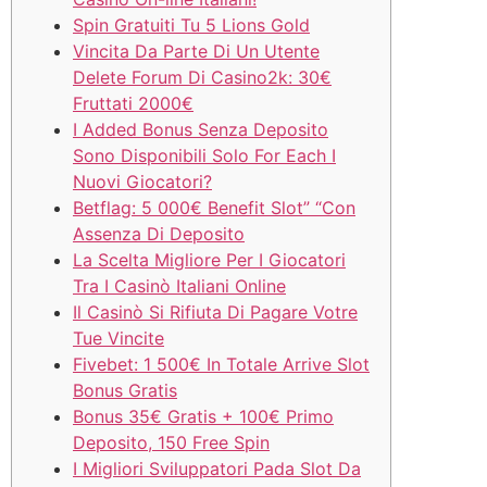
Spin Gratuiti Tu 5 Lions Gold
Vincita Da Parte Di Un Utente
Delete Forum Di Casino2k: 30€
Fruttati 2000€
I Added Bonus Senza Deposito
Sono Disponibili Solo For Each I
Nuovi Giocatori?
Betflag: 5 000€ Benefit Slot” “Con
Assenza Di Deposito
La Scelta Migliore Per I Giocatori
Tra I Casinò Italiani Online
Il Casinò Si Rifiuta Di Pagare Votre
Tue Vincite
Fivebet: 1 500€ In Totale Arrive Slot
Bonus Gratis
Bonus 35€ Gratis + 100€ Primo
Deposito, 150 Free Spin
I Migliori Sviluppatori Pada Slot Da