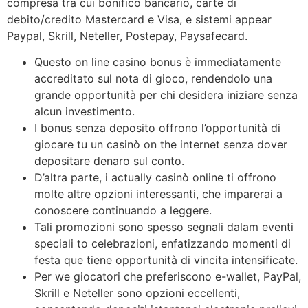
compresa tra cui bonifico bancario, carte di
debito/credito Mastercard e Visa, e sistemi appear
Paypal, Skrill, Neteller, Postepay, Paysafecard.
Questo on line casino bonus è immediatamente
accreditato sul nota di gioco, rendendolo una
grande opportunità per chi desidera iniziare senza
alcun investimento.
I bonus senza deposito offrono l’opportunità di
giocare tu un casinò on the internet senza dover
depositare denaro sul conto.
D’altra parte, i actually casinò online ti offrono
molte altre opzioni interessanti, che imparerai a
conoscere continuando a leggere.
Tali promozioni sono spesso segnali dalam eventi
speciali to celebrazioni, enfatizzando momenti di
festa que tiene opportunità di vincita intensificate.
Per we giocatori che preferiscono e-wallet, PayPal,
Skrill e Neteller sono opzioni eccellenti,