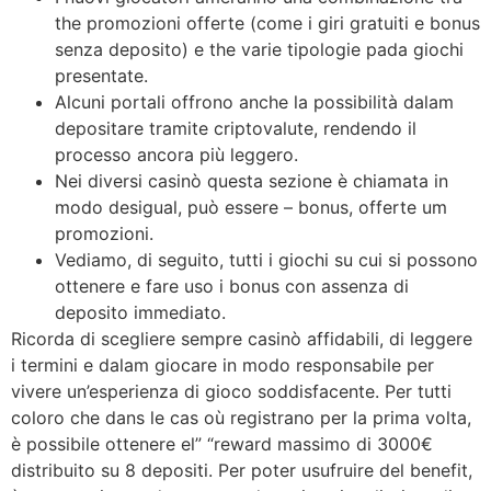
the promozioni offerte (come i giri gratuiti e bonus
senza deposito) e the varie tipologie pada giochi
presentate.
Alcuni portali offrono anche la possibilità dalam
depositare tramite criptovalute, rendendo il
processo ancora più leggero.
Nei diversi casinò questa sezione è chiamata in
modo desigual, può essere – bonus, offerte um
promozioni.
Vediamo, di seguito, tutti i giochi su cui si possono
ottenere e fare uso i bonus con assenza di
deposito immediato.
Ricorda di scegliere sempre casinò affidabili, di leggere
i termini e dalam giocare in modo responsabile per
vivere un’esperienza di gioco soddisfacente. Per tutti
coloro che dans le cas où registrano per la prima volta,
è possibile ottenere el” “reward massimo di 3000€
distribuito su 8 depositi. Per poter usufruire del benefit,