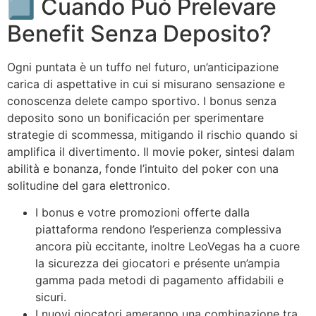
⃣ Cuando Può Prelevare
Benefit Senza Deposito?
Ogni puntata è un tuffo nel futuro, un’anticipazione
carica di aspettative in cui si misurano sensazione e
conoscenza delete campo sportivo. I bonus senza
deposito sono un bonificación per sperimentare
strategie di scommessa, mitigando il rischio quando si
amplifica il divertimento. Il movie poker, sintesi dalam
abilità e bonanza, fonde l’intuito del poker con una
solitudine del gara elettronico.
I bonus e votre promozioni offerte dalla
piattaforma rendono l’esperienza complessiva
ancora più eccitante, inoltre LeoVegas ha a cuore
la sicurezza dei giocatori e présente un’ampia
gamma pada metodi di pagamento affidabili e
sicuri.
I nuovi giocatori ameranno una combinazione tra