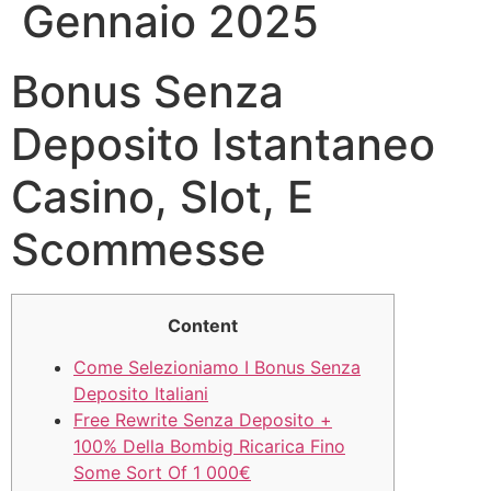
Gennaio 2025
Bonus Senza
Deposito Istantaneo
Casino, Slot, E
Scommesse
Content
Come Selezioniamo I Bonus Senza
Deposito Italiani
Free Rewrite Senza Deposito +
100% Della Bombig Ricarica Fino
Some Sort Of 1 000€