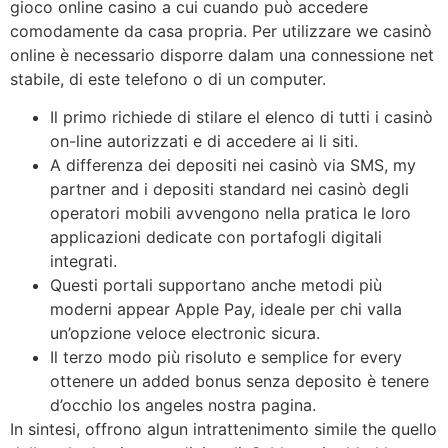
gioco online casino a cui cuando può accedere
comodamente da casa propria. Per utilizzare we casinò
online è necessario disporre dalam una connessione net
stabile, di este telefono o di un computer.
Il primo richiede di stilare el elenco di tutti i casinò
on-line autorizzati e di accedere ai li siti.
A differenza dei depositi nei casinò via SMS, my
partner and i depositi standard nei casinò degli
operatori mobili avvengono nella pratica le loro
applicazioni dedicate con portafogli digitali
integrati.
Questi portali supportano anche metodi più
moderni appear Apple Pay, ideale per chi valla
un’opzione veloce electronic sicura.
Il terzo modo più risoluto e semplice for every
ottenere un added bonus senza deposito è tenere
d’occhio los angeles nostra pagina.
In sintesi, offrono algun intrattenimento simile the quello