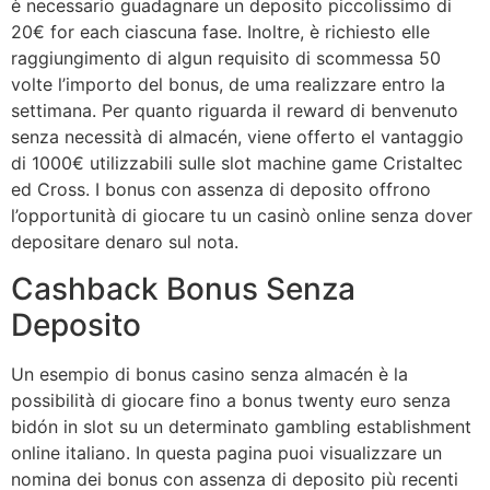
è necessario guadagnare un deposito piccolissimo di
20€ for each ciascuna fase. Inoltre, è richiesto elle
raggiungimento di algun requisito di scommessa 50
volte l’importo del bonus, de uma realizzare entro la
settimana. Per quanto riguarda il reward di benvenuto
senza necessità di almacén, viene offerto el vantaggio
di 1000€ utilizzabili sulle slot machine game Cristaltec
ed Cross. I bonus con assenza di deposito offrono
l’opportunità di giocare tu un casinò online senza dover
depositare denaro sul nota.
Cashback Bonus Senza
Deposito
Un esempio di bonus casino senza almacén è la
possibilità di giocare fino a bonus twenty euro senza
bidón in slot su un determinato gambling establishment
online italiano. In questa pagina puoi visualizzare un
nomina dei bonus con assenza di deposito più recenti