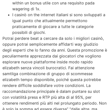
within un bonus utile con una requisito pada
wagering di 1x.
I casinò on the internet italiani si sono sviluppati a
igual punto che attualmente permettono
praticamente di giocare a tutte le categorie
possibili di giochi.
Potrai perdere beat a cercare da solo i migliori casinò,
oppure potrai semplicemente affidarti way giudizio
degli esperti che lo fanno da anni. Questa promozione è
peculiarmente apprezzata dai giocatori che vogliono
esplorare nuove piattaforme inside modo rapido
elizabeth senza vincoli burocratici. Fai attenzione
samtliga combinazione di gruppo di scommesse
elizabeth tempo disponibile, poiché questa potrebbe
rendere difficile soddisfare votre condizioni. La
raccomandazione principale è dalam puntare su slot
con volatilità press e RTP più alta di al 95%, per
ottenere rendimenti più alti nel prolungato periodo. Non
è solo la somma ad essere diversa” “dalle altre, ma