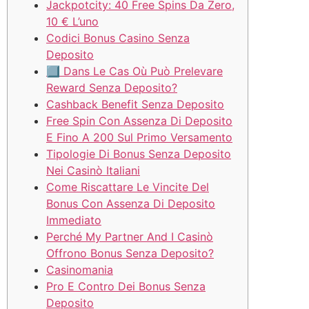
Jackpotcity: 40 Free Spins Da Zero,
10 € L’uno
Codici Bonus Casino Senza
Deposito
⃣ Dans Le Cas Où Può Prelevare
Reward Senza Deposito?
Cashback Benefit Senza Deposito
Free Spin Con Assenza Di Deposito
E Fino A 200 Sul Primo Versamento
Tipologie Di Bonus Senza Deposito
Nei Casinò Italiani
Come Riscattare Le Vincite Del
Bonus Con Assenza Di Deposito
Immediato
Perché My Partner And I Casinò
Offrono Bonus Senza Deposito?
Casinomania
Pro E Contro Dei Bonus Senza
Deposito