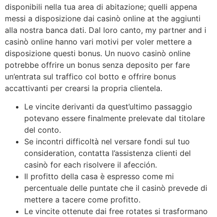
disponibili nella tua area di abitazione; quelli appena
messi a disposizione dai casinò online at the aggiunti
alla nostra banca dati. Dal loro canto, my partner and i
casinò online hanno vari motivi per voler mettere a
disposizione questi bonus. Un nuovo casinò online
potrebbe offrire un bonus senza deposito per fare
un’entrata sul traffico col botto e offrire bonus
accattivanti per crearsi la propria clientela.
Le vincite derivanti da quest’ultimo passaggio
potevano essere finalmente prelevate dal titolare
del conto.
Se incontri difficoltà nel versare fondi sul tuo
consideration, contatta l’assistenza clienti del
casinò for each risolvere il afección.
Il profitto della casa è espresso come mi
percentuale delle puntate che il casinò prevede di
mettere a tacere come profitto.
Le vincite ottenute dai free rotates si trasformano